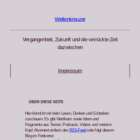
Zum
Inhalt
springen
Weltenkreuzer
Vergangenheit, Zukunft und die verrückte Zeit
dazwischen
[
]
Impressum
[
]
[
]
ÜBER DIESE SEITE
Hier könnt ihr mir beim Lesen, Denken und Schreiben
zuschauen. Es gibt Nerdkram sowie Ideen und
Fragmente aus Texten, Podcasts, Videos und meinem
Kopf. Abonniert einfach den
RSS-Feed
oder folgt diesem
Blog im Fediverse