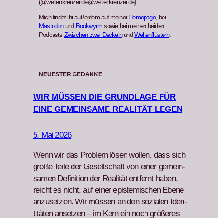
(@weltenkreuzer.de@weltenkreuzer.de).
Mich findet ihr außerdem auf meiner
Homepage
, bei
Mastodon
und
Bookwyrm
sowie bei meinen beiden
Podcasts
Zwischen zwei Deckeln
und
Weltenflüstern
.
NEUESTER GEDANKE
WIR MÜSSEN DIE GRUNDLAGE FÜR
EINE GEMEINSAME REALITÄT LEGEN
5. Mai 2026
Wenn wir das Prob­lem lösen wollen, dass sich
große Teile der Gesellschaft von ein­er gemein­
samen Def­i­n­i­tion der Real­ität ent­fer­nt haben,
reicht es nicht, auf ein­er epis­temis­chen Ebene
anzuset­zen. Wir müssen an den sozialen Iden­
titäten anset­zen – im Kern ein noch größeres