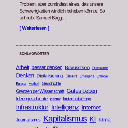
Prob­lem, aber zumin­d­est eines, das unsere
Schwierigkeit­en wirk­lich beheben kön­nte. So
schreibt Samuel Bagg:…
[ Weiterlesen ]
SCHLAGWÖRTER
Arbeit
besser denken
Bewusstsein
Demokratie
Denken
Digitalisierung
Diskurs
Emergenz
Entropie
Geschichte
Freiheit
Europa
Gutes Leben
Grenzen der Wissenschaft
Ideengeschichte
Individualisierung
Identität
Infrastruktur
Intelligenz
Internet
Kapitalismus
KI
Klima
Journalismus