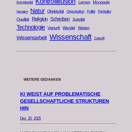
Kontrollillusion
Lernen
Monopole
Komplexität
Natur
Objektivität
Organisation
Politik
Popkultur
Narrative
Religion
Schreiben
Qualität
Sozialität
Technologie
Wandel
Vernunft
Westen
Wissenschaft
Wissensarbeit
Zukunft
WEITERE GEDANKEN
KI WEIST AUF PROBLEMATISCHE
GESELLSCHAFTLICHE STRUKTUREN
HIN
Dez. 20, 2025