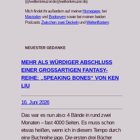
(@weltenkreuzer.de@weltenkreuzer.de).
Mich findet ihr außerdem auf meiner
Homepage
, bei
Mastodon
und
Bookwyrm
sowie bei meinen beiden
Podcasts
Zwischen zwei Deckeln
und
Weltenflüstern
.
NEUESTER GEDANKE
MEHR ALS WÜRDIGER ABSCHLUSS
EINER GROSSARTIGEN FANTASY-R
EIHE: „SPEAKING BONES“ VON KEN L
IU
16. Juni 2026
Das war es nun also: 4 Bände in rund zwei
Monat­en – fast 4000 Seit­en. Es muss schon
etwas heißen, wenn ich in diesem Tem­po durch
eine Buchrei­he jage. Die ersten drei Büch­er