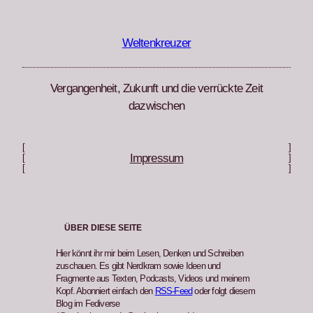
Zum
Inhalt
springen
Weltenkreuzer
Vergangenheit, Zukunft und die verrückte Zeit
dazwischen
[
]
Impressum
[
]
[
]
ÜBER DIESE SEITE
Hier könnt ihr mir beim Lesen, Denken und Schreiben
zuschauen. Es gibt Nerdkram sowie Ideen und
Fragmente aus Texten, Podcasts, Videos und meinem
Kopf. Abonniert einfach den
RSS-Feed
oder folgt diesem
Blog im Fediverse