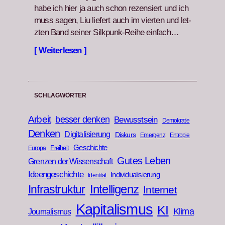
habe ich hier ja auch schon rezen­siert und ich
muss sagen, Liu liefert auch im vierten und let­
zten Band sein­er Silkpunk-Rei­he ein­fach…
[ Weiterlesen ]
SCHLAGWÖRTER
Arbeit
besser denken
Bewusstsein
Demokratie
Denken
Digitalisierung
Diskurs
Emergenz
Entropie
Geschichte
Freiheit
Europa
Gutes Leben
Grenzen der Wissenschaft
Ideengeschichte
Individualisierung
Identität
Infrastruktur
Intelligenz
Internet
Kapitalismus
KI
Klima
Journalismus