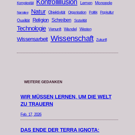
Kontrollillusion
Lernen
Monopole
Komplexität
Natur
Objektivität
Organisation
Politik
Popkultur
Narrative
Religion
Schreiben
Qualität
Sozialität
Technologie
Wandel
Vernunft
Westen
Wissenschaft
Wissensarbeit
Zukunft
WEITERE GEDANKEN
WIR MÜSSEN LERNEN, UM DIE WELT
ZU TRAUERN
Feb. 17, 2026
DAS ENDE DER TERRA IGNOTA: