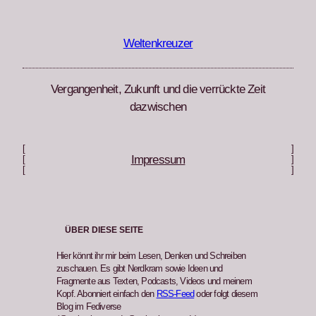
Zum
Inhalt
springen
Weltenkreuzer
Vergangenheit, Zukunft und die verrückte Zeit
dazwischen
[
]
Impressum
[
]
[
]
ÜBER DIESE SEITE
Hier könnt ihr mir beim Lesen, Denken und Schreiben
zuschauen. Es gibt Nerdkram sowie Ideen und
Fragmente aus Texten, Podcasts, Videos und meinem
Kopf. Abonniert einfach den
RSS-Feed
oder folgt diesem
Blog im Fediverse