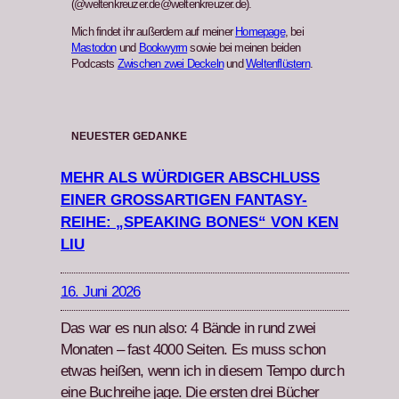
(@weltenkreuzer.de@weltenkreuzer.de).
Mich findet ihr außerdem auf meiner
Homepage
, bei
Mastodon
und
Bookwyrm
sowie bei meinen beiden
Podcasts
Zwischen zwei Deckeln
und
Weltenflüstern
.
NEUESTER GEDANKE
MEHR ALS WÜRDIGER ABSCHLUSS
EINER GROSSARTIGEN FANTASY-R
EIHE: „SPEAKING BONES“ VON KEN L
IU
16. Juni 2026
Das war es nun also: 4 Bände in rund zwei
Monat­en – fast 4000 Seit­en. Es muss schon
etwas heißen, wenn ich in diesem Tem­po durch
eine Buchrei­he jage. Die ersten drei Büch­er