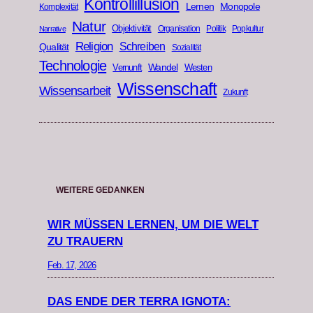
Kontrollillusion
Lernen
Monopole
Komplexität
Natur
Objektivität
Organisation
Politik
Popkultur
Narrative
Religion
Schreiben
Qualität
Sozialität
Technologie
Wandel
Vernunft
Westen
Wissenschaft
Wissensarbeit
Zukunft
WEITERE GEDANKEN
WIR MÜSSEN LERNEN, UM DIE WELT
ZU TRAUERN
Feb. 17, 2026
DAS ENDE DER TERRA IGNOTA: