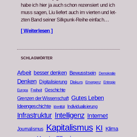
habe ich hier ja auch schon rezen­siert und ich
muss sagen, Liu liefert auch im vierten und let­
zten Band sein­er Silkpunk-Rei­he ein­fach…
[ Weiterlesen ]
SCHLAGWÖRTER
Arbeit
besser denken
Bewusstsein
Demokratie
Denken
Digitalisierung
Diskurs
Emergenz
Entropie
Geschichte
Freiheit
Europa
Gutes Leben
Grenzen der Wissenschaft
Ideengeschichte
Individualisierung
Identität
Infrastruktur
Intelligenz
Internet
Kapitalismus
KI
Klima
Journalismus