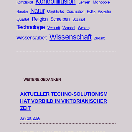
Kontrollillusion
Lernen
Monopole
Komplexität
Natur
Objektivität
Organisation
Politik
Popkultur
Narrative
Religion
Schreiben
Qualität
Sozialität
Technologie
Wandel
Vernunft
Westen
Wissenschaft
Wissensarbeit
Zukunft
WEITERE GEDANKEN
AKTUELLER TECHNO-SOLUTIONISM
HAT VORBILD IN VIKTORIANISCHER
ZEIT
Juni 18, 2026