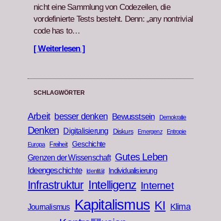
nicht eine Samm­lung von Codezeilen, die
vordefinierte Tests beste­ht. Denn: „any non­triv­ial
code has to…
[ Weiterlesen ]
SCHLAGWÖRTER
Arbeit
besser denken
Bewusstsein
Demokratie
Denken
Digitalisierung
Diskurs
Emergenz
Entropie
Geschichte
Freiheit
Europa
Gutes Leben
Grenzen der Wissenschaft
Ideengeschichte
Individualisierung
Identität
Infrastruktur
Intelligenz
Internet
Kapitalismus
KI
Klima
Journalismus