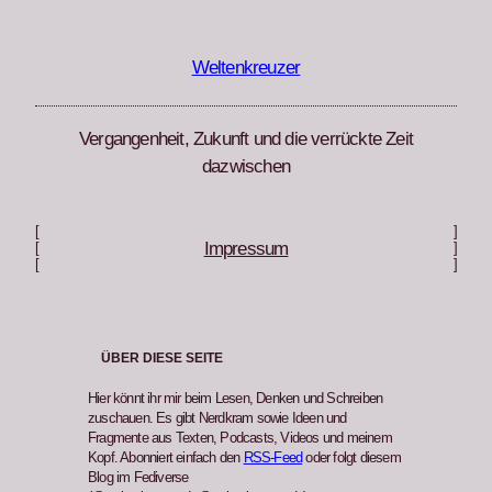
Zum
Inhalt
springen
Weltenkreuzer
Vergangenheit, Zukunft und die verrückte Zeit
dazwischen
[
]
Impressum
[
]
[
]
ÜBER DIESE SEITE
Hier könnt ihr mir beim Lesen, Denken und Schreiben
zuschauen. Es gibt Nerdkram sowie Ideen und
Fragmente aus Texten, Podcasts, Videos und meinem
Kopf. Abonniert einfach den
RSS-Feed
oder folgt diesem
Blog im Fediverse