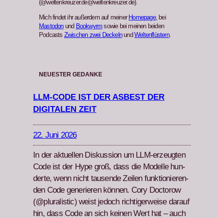
(@weltenkreuzer.de@weltenkreuzer.de).
Mich findet ihr außerdem auf meiner
Homepage
, bei
Mastodon
und
Bookwyrm
sowie bei meinen beiden
Podcasts
Zwischen zwei Deckeln
und
Weltenflüstern
.
NEUESTER GEDANKE
LLM-CODE IST DER ASBEST DER
DIGITALEN ZEIT
22. Juni 2026
In der aktuellen Diskus­sion um LLM-erzeugten
Code ist der Hype groß, dass die Mod­elle hun­
derte, wenn nicht tausende Zeilen funk­tion­ieren­
den Code gener­ieren kön­nen. Cory Doc­torow
(@pluralistic) weist jedoch richtiger­weise darauf
hin, dass Code an sich keinen Wert hat – auch