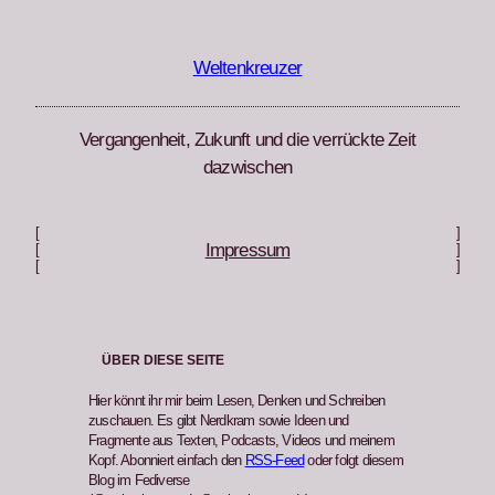
Zum
Inhalt
springen
Weltenkreuzer
Vergangenheit, Zukunft und die verrückte Zeit
dazwischen
[
]
Impressum
[
]
[
]
ÜBER DIESE SEITE
Hier könnt ihr mir beim Lesen, Denken und Schreiben
zuschauen. Es gibt Nerdkram sowie Ideen und
Fragmente aus Texten, Podcasts, Videos und meinem
Kopf. Abonniert einfach den
RSS-Feed
oder folgt diesem
Blog im Fediverse