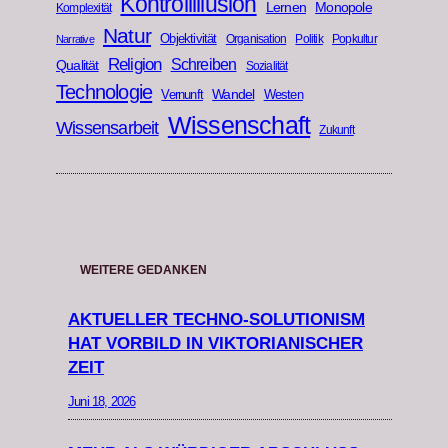
Kontrollillusion
Lernen
Monopole
Komplexität
Natur
Objektivität
Organisation
Politik
Popkultur
Narrative
Religion
Schreiben
Qualität
Sozialität
Technologie
Wandel
Vernunft
Westen
Wissenschaft
Wissensarbeit
Zukunft
WEITERE GEDANKEN
AKTUELLER TECHNO-SOLUTIONISM
HAT VORBILD IN VIKTORIANISCHER
ZEIT
Juni 18, 2026