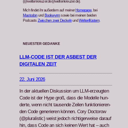
(@weltenkreuzer.de@weltenkreuzer.de).
Mich findet ihr außerdem auf meiner
Homepage
, bei
Mastodon
und
Bookwyrm
sowie bei meinen beiden
Podcasts
Zwischen zwei Deckeln
und
Weltenflüstern
.
NEUESTER GEDANKE
LLM-CODE IST DER ASBEST DER
DIGITALEN ZEIT
22. Juni 2026
In der aktuellen Diskus­sion um LLM-erzeugten
Code ist der Hype groß, dass die Mod­elle hun­
derte, wenn nicht tausende Zeilen funk­tion­ieren­
den Code gener­ieren kön­nen. Cory Doc­torow
(@pluralistic) weist jedoch richtiger­weise darauf
hin, dass Code an sich keinen Wert hat – auch