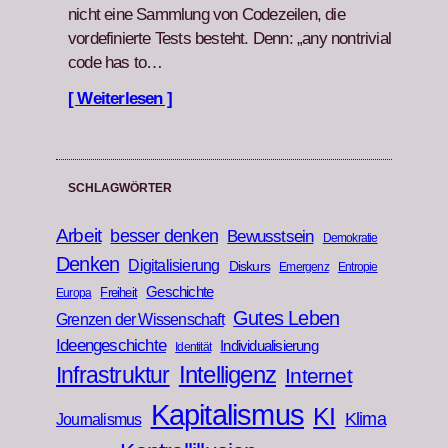
nicht eine Samm­lung von Codezeilen, die
vordefinierte Tests beste­ht. Denn: „any non­triv­ial
code has to…
[ Weiterlesen ]
SCHLAGWÖRTER
Arbeit
besser denken
Bewusstsein
Demokratie
Denken
Digitalisierung
Diskurs
Emergenz
Entropie
Geschichte
Freiheit
Europa
Gutes Leben
Grenzen der Wissenschaft
Ideengeschichte
Individualisierung
Identität
Infrastruktur
Intelligenz
Internet
Kapitalismus
KI
Klima
Journalismus