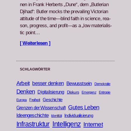
nen in Frank Her­berts „Dune“, dem „But­ler­ian
Dji­had“: But­ler mocks the pre­vail­ing Vic­to­ri­an
atti­tude of the time—blind faith in sci­ence, rea­
son, progress, and profit—as a „low mate­ri­al­is­
tic point…
[ Weiterlesen ]
SCHLAGWÖRTER
Arbeit
besser denken
Bewusstsein
Demokratie
Denken
Digitalisierung
Diskurs
Emergenz
Entropie
Geschichte
Freiheit
Europa
Gutes Leben
Grenzen der Wissenschaft
Ideengeschichte
Individualisierung
Identität
Infrastruktur
Intelligenz
Internet