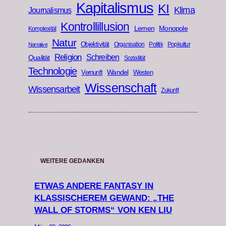
Kapitalismus
KI
Klima
Journalismus
Kontrollillusion
Lernen
Monopole
Komplexität
Natur
Objektivität
Organisation
Politik
Popkultur
Narrative
Religion
Schreiben
Qualität
Sozialität
Technologie
Wandel
Vernunft
Westen
Wissenschaft
Wissensarbeit
Zukunft
WEITERE GEDANKEN
ETWAS ANDERE FANTASY IN
KLASSISCHEREM GEWAND: „THE
WALL OF STORMS“ VON KEN LIU