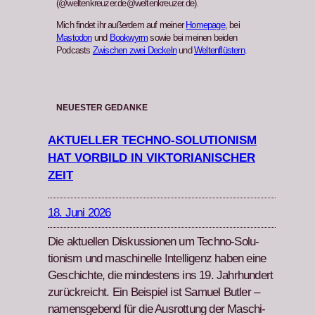
(@weltenkreuzer.de@weltenkreuzer.de).
Mich findet ihr außerdem auf meiner
Homepage
, bei
Mastodon
und
Bookwyrm
sowie bei meinen beiden
Podcasts
Zwischen zwei Deckeln
und
Weltenflüstern
.
NEUESTER GEDANKE
AKTUELLER TECHNO-SOLUTIONISM
HAT VORBILD IN VIKTORIANISCHER
ZEIT
18. Juni 2026
Die aktuellen Diskus­sio­nen um Tech­no-Solu­
tion­ism und maschinelle Intel­li­genz haben eine
Geschichte, die min­destens ins 19. Jahrhun­dert
zurück­re­icht. Ein Beispiel ist Samuel But­ler –
namensgebend für die Aus­rot­tung der Maschi­