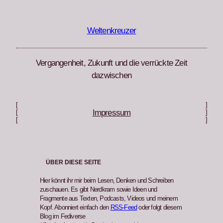
Zum
Inhalt
springen
Weltenkreuzer
Vergangenheit, Zukunft und die verrückte Zeit
dazwischen
[
]
Impressum
[
]
[
]
ÜBER DIESE SEITE
Hier könnt ihr mir beim Lesen, Denken und Schreiben
zuschauen. Es gibt Nerdkram sowie Ideen und
Fragmente aus Texten, Podcasts, Videos und meinem
Kopf. Abonniert einfach den
RSS-Feed
oder folgt diesem
Blog im Fediverse