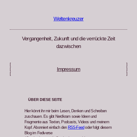
Zum
Inhalt
springen
Weltenkreuzer
Vergangenheit, Zukunft und die verrückte Zeit
dazwischen
[
]
Impressum
[
]
[
]
ÜBER DIESE SEITE
Hier könnt ihr mir beim Lesen, Denken und Schreiben
zuschauen. Es gibt Nerdkram sowie Ideen und
Fragmente aus Texten, Podcasts, Videos und meinem
Kopf. Abonniert einfach den
RSS-Feed
oder folgt diesem
Blog im Fediverse