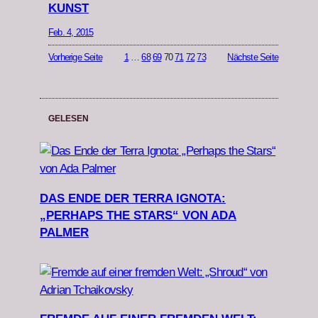
KUNST
Feb. 4, 2015
Vorherige Seite
1
…
68
69
70
71
72
73
Nächste Seite
GELESEN
DAS ENDE DER TERRA IGNOTA:
„PERHAPS THE STARS“ VON ADA
PALMER