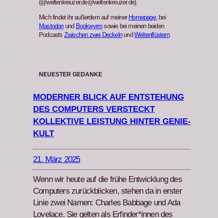
(@weltenkreuzer.de@weltenkreuzer.de).
Mich findet ihr außerdem auf meiner
Homepage
, bei
Mastodon
und
Bookwyrm
sowie bei meinen beiden
Podcasts
Zwischen zwei Deckeln
und
Weltenflüstern
.
NEUESTER GEDANKE
MODERNER BLICK AUF ENTSTEHUNG
DES COMPUTERS VERSTECKT
KOLLEKTIVE LEISTUNG HINTER GENIE-
KULT
21. März 2025
Wenn wir heute auf die frühe Entwick­lung des
Com­put­ers zurück­blick­en, ste­hen da in erster
Lin­ie zwei Namen: Charles Bab­bage und Ada
Lovelace. Sie gel­ten als Erfinder*innen des