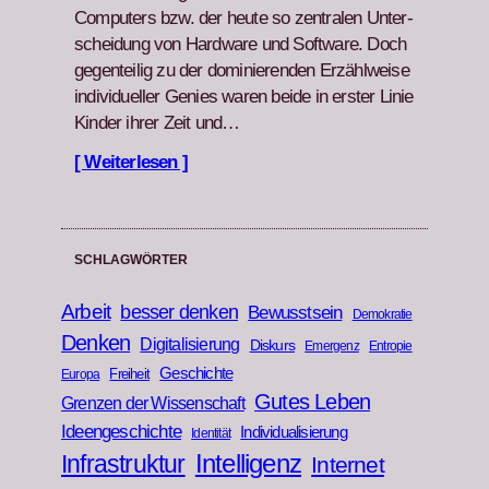
Com­put­ers bzw. der heute so zen­tralen Unter­
schei­dung von Hard­ware und Soft­ware. Doch
gegen­teilig zu der dominieren­den Erzählweise
indi­vidu­eller Genies waren bei­de in erster Lin­ie
Kinder ihrer Zeit und…
[ Weiterlesen ]
SCHLAGWÖRTER
Arbeit
besser denken
Bewusstsein
Demokratie
Denken
Digitalisierung
Diskurs
Emergenz
Entropie
Geschichte
Freiheit
Europa
Gutes Leben
Grenzen der Wissenschaft
Ideengeschichte
Individualisierung
Identität
Infrastruktur
Intelligenz
Internet