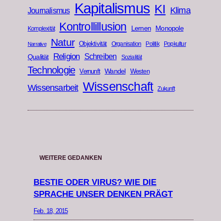
Kapitalismus
KI
Klima
Journalismus
Kontrollillusion
Lernen
Monopole
Komplexität
Natur
Objektivität
Organisation
Politik
Popkultur
Narrative
Religion
Schreiben
Qualität
Sozialität
Technologie
Wandel
Vernunft
Westen
Wissenschaft
Wissensarbeit
Zukunft
WEITERE GEDANKEN
BESTIE ODER VIRUS? WIE DIE
SPRACHE UNSER DENKEN PRÄGT
Feb. 18, 2015