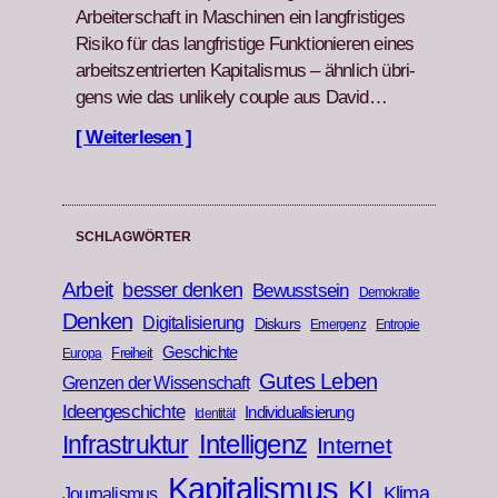
Arbeit­er­schaft in Maschi­nen ein langfristiges
Risiko für das langfristige Funk­tion­ieren eines
arbeit­szen­tri­erten Kap­i­tal­is­mus – ähn­lich übri­
gens wie das unlike­ly cou­ple aus David…
[ Weiterlesen ]
SCHLAGWÖRTER
Arbeit
besser denken
Bewusstsein
Demokratie
Denken
Digitalisierung
Diskurs
Emergenz
Entropie
Geschichte
Freiheit
Europa
Gutes Leben
Grenzen der Wissenschaft
Ideengeschichte
Individualisierung
Identität
Infrastruktur
Intelligenz
Internet
Kapitalismus
KI
Klima
Journalismus