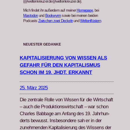
(@weltenkreuzer.de@weltenkreuzer.de).
Mich findet ihr außerdem auf meiner
Homepage
, bei
Mastodon
und
Bookwyrm
sowie bei meinen beiden
Podcasts
Zwischen zwei Deckeln
und
Weltenflüstern
.
NEUESTER GEDANKE
KAPITALISIERUNG VON WISSEN ALS
GEFAHR FÜR DEN KAPITALISMUS
SCHON IM 19. JHDT. ERKANNT
25. März 2025
Die zen­trale Rolle von Wis­sen für die Wirtschaft
– auch die Pro­duk­tion­swirtschaft – war schon
Charles Bab­bage am Anfang des 19. Jahrhun­
derts bewusst. Ins­beson­dere sah er in der
zunehmenden Kap­i­tal­isierung des Wis­sens der