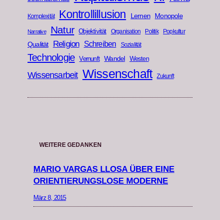
Kontrollillusion
Lernen
Monopole
Komplexität
Natur
Objektivität
Organisation
Politik
Popkultur
Narrative
Religion
Schreiben
Qualität
Sozialität
Technologie
Wandel
Vernunft
Westen
Wissenschaft
Wissensarbeit
Zukunft
WEITERE GEDANKEN
MARIO VARGAS LLOSA ÜBER EINE
ORIENTIERUNGSLOSE MODERNE
März 8, 2015