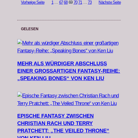
Vorherige Seite
1
…
67
68
69
70
71
…
73
Nächste Seite
GELESEN
MEHR ALS WÜRDIGER ABSCHLUSS
EINER GROSSARTIGEN FANTASY-REIHE: „
SPEAKING BONES“ VON KEN LIU
EPISCHE FANTASY ZWISCHEN
CHRISTIAN RACH UND TERRY
PRATCHETT: „THE VEILED THRONE“