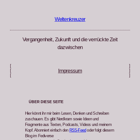
Zum
Inhalt
springen
Weltenkreuzer
Vergangenheit, Zukunft und die verrückte Zeit
dazwischen
[
]
Impressum
[
]
[
]
ÜBER DIESE SEITE
Hier könnt ihr mir beim Lesen, Denken und Schreiben
zuschauen. Es gibt Nerdkram sowie Ideen und
Fragmente aus Texten, Podcasts, Videos und meinem
Kopf. Abonniert einfach den
RSS-Feed
oder folgt diesem
Blog im Fediverse